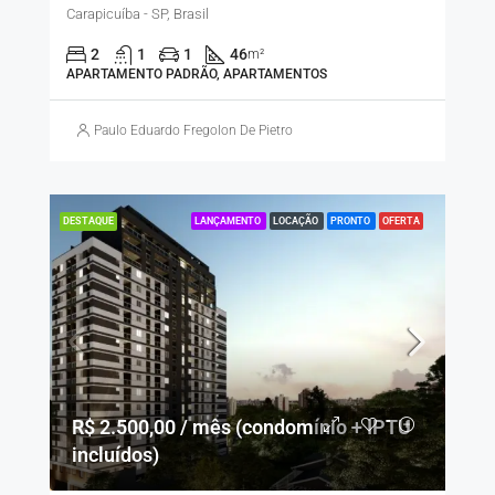
Carapicuíba - SP, Brasil
2
1
1
46
m²
APARTAMENTO PADRÃO, APARTAMENTOS
Paulo Eduardo Fregolon De Pietro
LANÇAMENTO
LOCAÇÃO
PRONTO
OFERTA
DESTAQUE
R$ 2.500,00 / mês (condomínio + IPTU
incluídos)