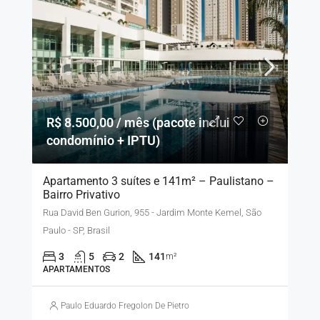
R$ 8.500,00 / mês (pacote inclui
condomínio + IPTU)
Apartamento 3 suítes e 141m² – Paulistano –
Bairro Privativo
Rua David Ben Gurion, 955 - Jardim Monte Kemel, São
Paulo - SP, Brasil
3
5
2
141
m²
APARTAMENTOS
Paulo Eduardo Fregolon De Pietro