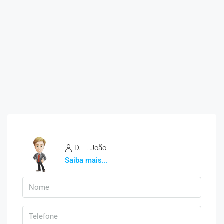
D. T. João
Saiba mais...