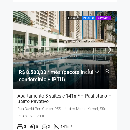
LOCAÇÃO
PRONTO
ESPAÇOSO
R$ 8.500,00 / mês (pacote inclui
condomínio + IPTU)
Apartamento 3 suítes e 141m² – Paulistano –
Bairro Privativo
Rua David Ben Gurion, 955 - Jardim Monte Kemel, São
Paulo - SP, Brasil
3
5
2
141
m²