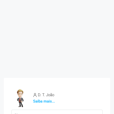
D. T. João
Saiba mais...