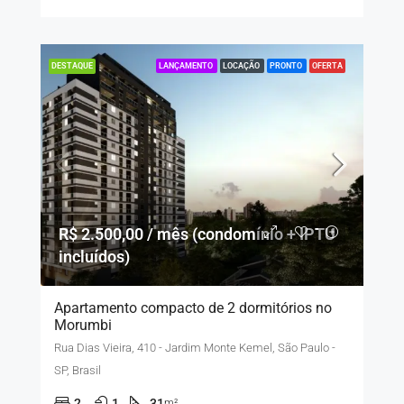
LANÇAMENTO
LOCAÇÃO
PRONTO
OFERTA
DESTAQUE
R$ 2.500,00 / mês (condomínio + IPTU
incluídos)
Apartamento compacto de 2 dormitórios no
Morumbi
Rua Dias Vieira, 410 - Jardim Monte Kemel, São Paulo -
SP, Brasil
2
1
31
m²