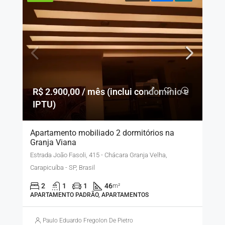
R$ 2.900,00 / mês (inclui condomínio e
IPTU)
Apartamento mobiliado 2 dormitórios na
Granja Viana
Estrada João Fasoli, 415 - Chácara Granja Velha,
Carapicuíba - SP, Brasil
2
1
1
46
m²
APARTAMENTO PADRÃO, APARTAMENTOS
Paulo Eduardo Fregolon De Pietro