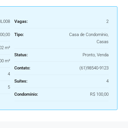
HL008
Vagas:
2
00,00
Tipo:
Casa de Condomínio,
Casas
02 m²
Status:
Pronto, Venda
00 m²
Contato:
(61)98540-9123
4
Suítes:
4
5
Condomínio:
R$ 100,00