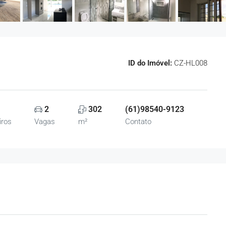
ID do Imóvel:
CZ-HL008
2
302
(61)98540-9123
iros
Vagas
m²
Contato