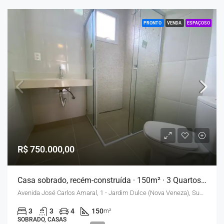
PRONTO
VENDA
ESPAÇOSO
R$ 750.000,00
Casa sobrado, recém-construída · 150m² · 3 Quartos · 4 Vagas – Sumaré
Avenida José Carlos Amaral, 1 - Jardim Dulce (Nova Veneza), Sumaré - SP, Brasil
3
3
4
150
m²
SOBRADO, CASAS