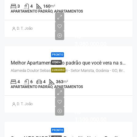
3
4
160
m²
APARTAMENTO PADRÃO, APARTAMENTOS
D. T. João
R$
3.980.000,00
PRONTO
Melhor Apartamento alto padrão que você vera na sua vida! · 363m² · Goiânia
VENDA
Alameda Doutor Sebastião Fleuri - Setor Marista, Goiânia - GO, Brasil
LUXUOSO
4
6
4
363
m²
APARTAMENTO PADRÃO, APARTAMENTOS
D. T. João
R$
1.100.000,00
PRONTO