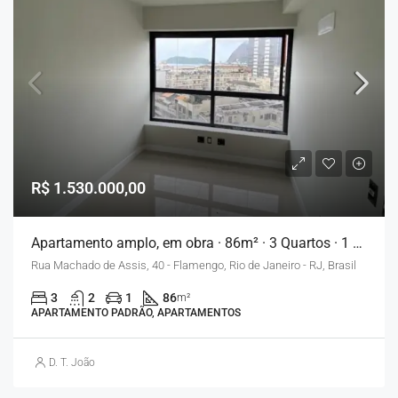
R$ 1.530.000,00
Apartamento amplo, em obra · 86m² · 3 Quartos · 1 Vaga – Flamengo
Rua Machado de Assis, 40 - Flamengo, Rio de Janeiro - RJ, Brasil
3
2
1
86
m²
APARTAMENTO PADRÃO, APARTAMENTOS
D. T. João