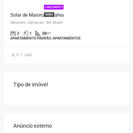
LANÇAMENTO
Solar de Maiorca – Bahia
VENDA
Abrantes, Camaçari - BA, Brasil
2
1
38
m²
APARTAMENTO PADRÃO, APARTAMENTOS
D. T. João
Tipo de imóvel
Anúncio externo