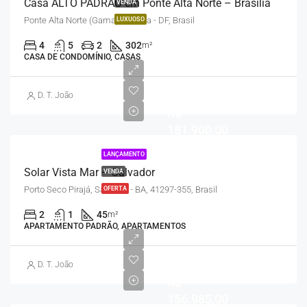
Casa ALTO PADRÃO em Ponte Alta Norte – Brasília
VENDA
Ponte Alta Norte (Gama), Brasília - DF, Brasil
LUXUOSO
4
5
2
302
m²
CASA DE CONDOMÍNIO, CASAS
D. T. João
R$
181.900,00
LANÇAMENTO
Solar Vista Mar – Salvador
VENDA
Porto Seco Pirajá, Salvador - BA, 41297-355, Brasil
OFERTA
2
1
45
m²
APARTAMENTO PADRÃO, APARTAMENTOS
D. T. João
R$
156.985,00