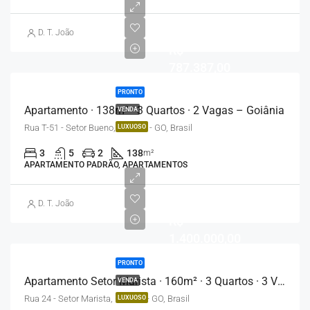
D. T. João
R$
787.387,00
PRONTO
Apartamento · 138m² · 3 Quartos · 2 Vagas – Goiânia
VENDA
Rua T-51 - Setor Bueno, Goiânia - GO, Brasil
LUXUOSO
3
5
2
138
m²
APARTAMENTO PADRÃO, APARTAMENTOS
D. T. João
R$
1.400.000,00
PRONTO
Apartamento Setor Marista · 160m² · 3 Quartos · 3 Vagas – Goiânia
VENDA
Rua 24 - Setor Marista, Goiânia - GO, Brasil
LUXUOSO