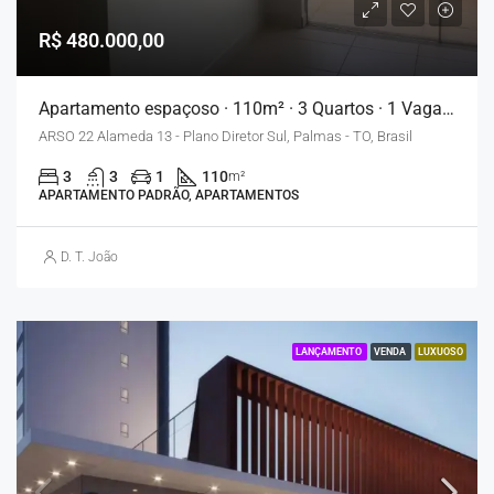
R$ 480.000,00
Apartamento espaçoso · 110m² · 3 Quartos · 1 Vaga – Palmas
ARSO 22 Alameda 13 - Plano Diretor Sul, Palmas - TO, Brasil
3
3
1
110
m²
APARTAMENTO PADRÃO, APARTAMENTOS
D. T. João
LANÇAMENTO
VENDA
LUXUOSO