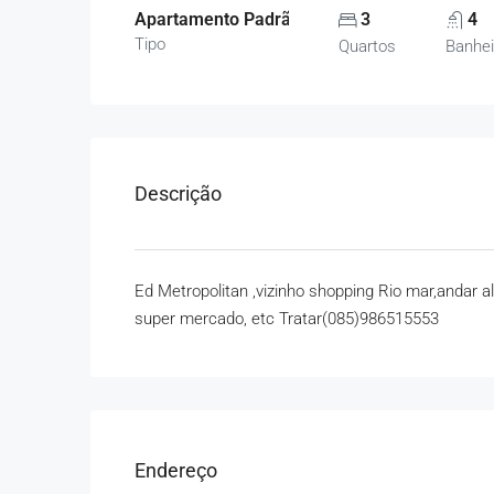
Apartamento Padrão, Apartamentos
3
4
Tipo
Quartos
Banhei
Descrição
Ed Metropolitan ,vizinho shopping Rio mar,andar a
super mercado, etc Tratar(085)
986515553
Endereço