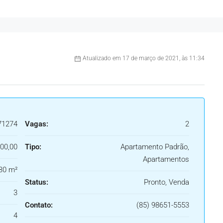
Atualizado em 17 de março de 2021, às 11:34
71274
Vagas:
2
00,00
Tipo:
Apartamento Padrão,
Apartamentos
30 m²
Status:
Pronto, Venda
3
Contato:
(85) 98651-5553
4