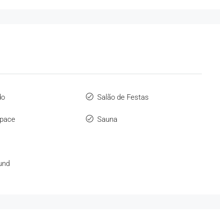
do
Salão de Festas
Space
Sauna
und