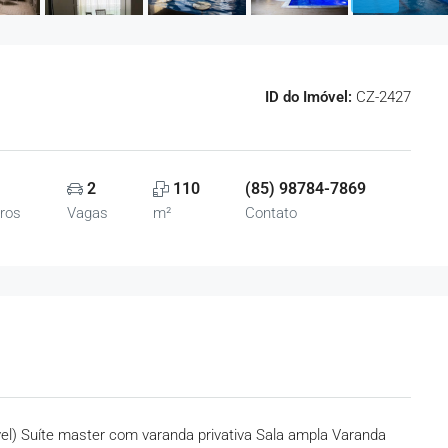
ID do Imóvel:
CZ-2427
2
110
(85) 98784-7869
ros
Vagas
m²
Contato
el) Suíte master com varanda privativa Sala ampla Varanda