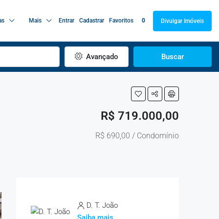
as
Mais
Entrar
Cadastrar
Favoritos
0
Divulgar Imóveis
Avançado
Buscar
R$ 719.000,00
R$ 690,00 / Condomínio
D. T. João
Saiba mais...