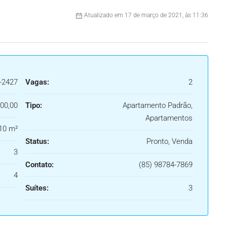
Atualizado em 17 de março de 2021, às 11:36
-2427
Vagas:
2
00,00
Tipo:
Apartamento Padrão,
Apartamentos
10 m²
Status:
Pronto, Venda
3
Contato:
(85) 98784-7869
4
Suítes:
3