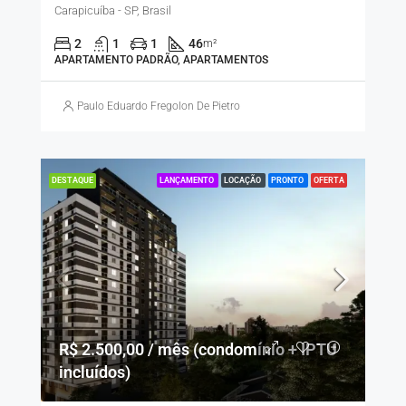
Carapicuíba - SP, Brasil
2
1
1
46
m²
APARTAMENTO PADRÃO, APARTAMENTOS
Paulo Eduardo Fregolon De Pietro
LANÇAMENTO
LOCAÇÃO
PRONTO
OFERTA
DESTAQUE
R$ 2.500,00 / mês (condomínio + IPTU
incluídos)