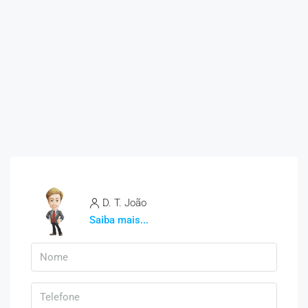
D. T. João
Saiba mais...