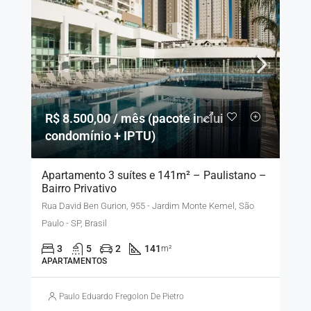
R$ 8.500,00 / mês (pacote inclui
condomínio + IPTU)
Apartamento 3 suítes e 141m² – Paulistano –
Bairro Privativo
Rua David Ben Gurion, 955 - Jardim Monte Kemel, São
Paulo - SP, Brasil
3
5
2
141
m²
APARTAMENTOS
Paulo Eduardo Fregolon De Pietro