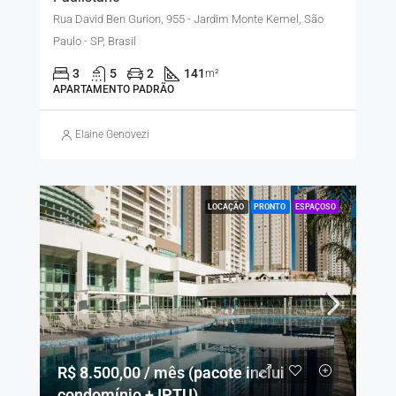
Rua David Ben Gurion, 955 - Jardim Monte Kemel, São
Paulo - SP, Brasil
3
5
2
141
m²
APARTAMENTO PADRÃO
Elaine Genovezi
LOCAÇÃO
PRONTO
ESPAÇOSO
R$ 8.500,00 / mês (pacote inclui
condomínio + IPTU)