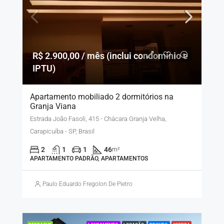
R$ 2.900,00 / mês (inclui condomínio e
IPTU)
Apartamento mobiliado 2 dormitórios na
Granja Viana
Estrada João Fasoli, 415 - Chácara Granja Velha,
Carapicuíba - SP, Brasil
2
1
1
46
m²
APARTAMENTO PADRÃO, APARTAMENTOS
Paulo Eduardo Fregolon De Pietro