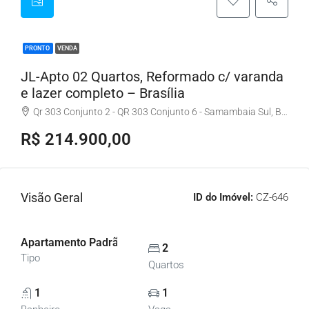
PRONTO
VENDA
JL-Apto 02 Quartos, Reformado c/ varanda
e lazer completo – Brasília
Qr 303 Conjunto 2 - QR 303 Conjunto 6 - Samambaia Sul, Brasília - DF, Brasil
R$ 214.900,00
Visão Geral
ID do Imóvel:
CZ-646
Apartamento Padrão, Apartamentos
2
Tipo
Quartos
1
1