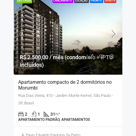
LANÇAMENTO
LOCAÇÃO
PRONTO
OFERTA
DESTAQUE
R$ 2.500,00 / mês (condomínio + IPTU
incluídos)
Apartamento compacto de 2 dormitórios no
Morumbi
Rua Dias Vieira, 410 - Jardim Monte Kemel, São Paulo -
SP, Brasil
2
1
31
m²
APARTAMENTO PADRÃO, APARTAMENTOS
Paulo Eduardo Fregolon De Pietro