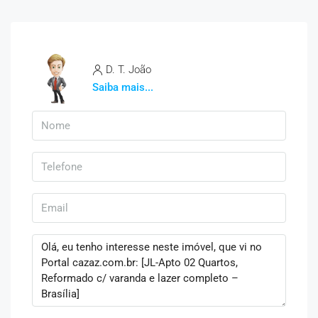
D. T. João
Saiba mais...