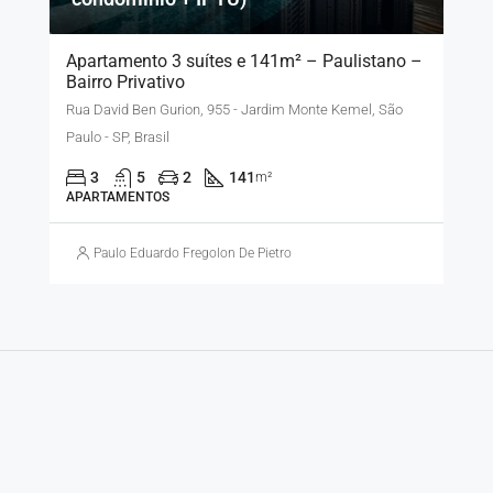
Apartamento 3 suítes e 141m² – Paulistano –
Bairro Privativo
Rua David Ben Gurion, 955 - Jardim Monte Kemel, São
Paulo - SP, Brasil
3
5
2
141
m²
APARTAMENTOS
Paulo Eduardo Fregolon De Pietro