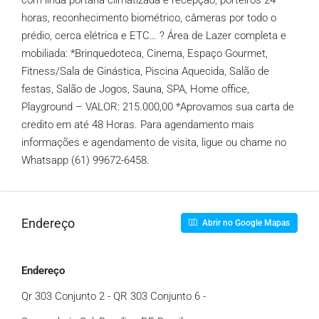
com linda portaria climatizada e recepção, porteiros 24
horas, reconhecimento biométrico, câmeras por todo o
prédio, cerca elétrica e ETC… ? Área de Lazer completa e
mobiliada: *Brinquedoteca, Cinema, Espaço Gourmet,
Fitness/Sala de Ginástica, Piscina Aquecida, Salão de
festas, Salão de Jogos, Sauna, SPA, Home office,
Playground – VALOR: 215.000,00 *Aprovamos sua carta de
credito em até 48 Horas. Para agendamento mais
informações e agendamento de visita, ligue ou chame no
Whatsapp (61)
99672-6458
.
Endereço
Abrir no Google Mapas
Endereço
Qr 303 Conjunto 2 - QR 303 Conjunto 6 -