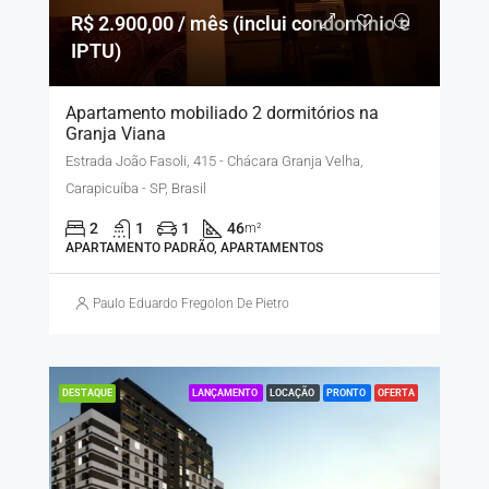
R$ 2.900,00 / mês (inclui condomínio e
IPTU)
Apartamento mobiliado 2 dormitórios na
Granja Viana
Estrada João Fasoli, 415 - Chácara Granja Velha,
Carapicuíba - SP, Brasil
2
1
1
46
m²
APARTAMENTO PADRÃO, APARTAMENTOS
Paulo Eduardo Fregolon De Pietro
LANÇAMENTO
LOCAÇÃO
PRONTO
OFERTA
DESTAQUE