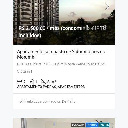
R$ 2.500,00 / mês (condomínio + IPTU
incluídos)
Apartamento compacto de 2 dormitórios no
Morumbi
Rua Dias Vieira, 410 - Jardim Monte Kemel, São Paulo -
SP, Brasil
2
1
31
m²
APARTAMENTO PADRÃO, APARTAMENTOS
Paulo Eduardo Fregolon De Pietro
LOCAÇÃO
PRONTO
VISITE