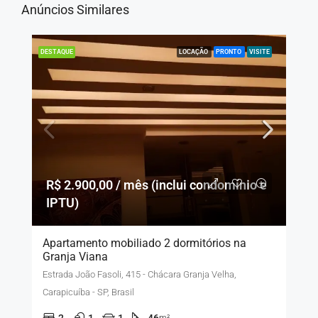
Anúncios Similares
LOCAÇÃO
PRONTO
VISITE
DESTAQUE
R$ 2.900,00 / mês (inclui condomínio e
IPTU)
Apartamento mobiliado 2 dormitórios na
Granja Viana
Estrada João Fasoli, 415 - Chácara Granja Velha,
Carapicuíba - SP, Brasil
2
1
1
46
m²