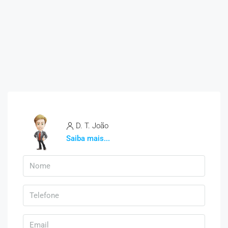
D. T. João
Saiba mais...