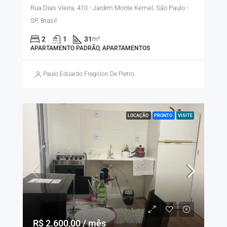
Rua Dias Vieira, 410 - Jardim Monte Kemel, São Paulo -
SP, Brasil
2
1
31
m²
APARTAMENTO PADRÃO, APARTAMENTOS
Paulo Eduardo Fregolon De Pietro
LOCAÇÃO
PRONTO
VISITE
R$ 2.600,00 / mês