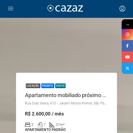
→
LOCAÇÃO
PRONTO
VISITE
Apartamento mobiliado próximo ao metrô Vila Sônia
Rua Dias Vieira, 410 - Jardim Monte Kemel, São Paulo - SP, Brasil
R$ 2.600,00 / mês
2
1
31
m²
APARTAMENTO PADRÃO