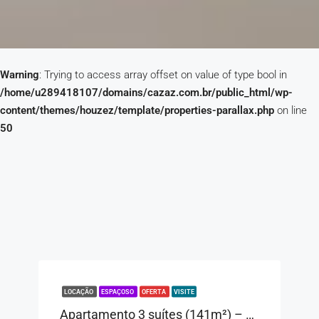
Warning
: Trying to access array offset on value of type bool in
/home/u289418107/domains/cazaz.com.br/public_html/wp-
content/themes/houzez/template/properties-parallax.php
on line
50
LOCAÇÃO
ESPAÇOSO
OFERTA
VISITE
Apartamento 3 suítes (141m²) – Paulistano – Bairro Privativo