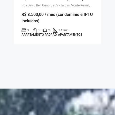
Rua David Ben Gurion, 955 - Jardim Monte Kemel, São Paulo - SP, Brasil
R$ 8.500,00 / mês (condomínio e IPTU
incluídos)
3
5
2
141
m²
APARTAMENTO PADRÃO, APARTAMENTOS