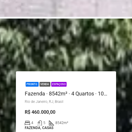
PRONTO
VENDA
ESPAÇOSO
Fazenda · 8542m² · 4 Quartos · 10 Vagas – Rio de Janeiro
Rio de Janeiro, RJ, Brasil
R$ 460.000,00
4
5
8542
m²
FAZENDA, CASAS